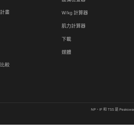
練計畫
W/kg 計算器
畫
肌力計算器
下載
媒體
式比較
NP、IF 和 TSS 是 Pea