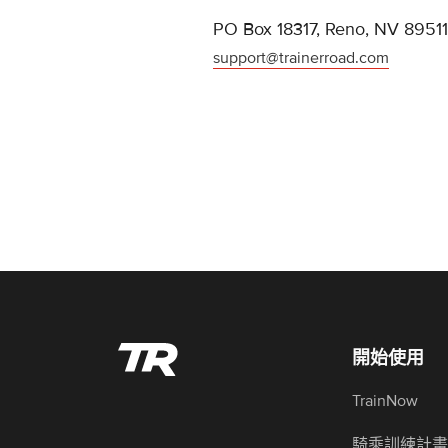
PO Box 18317, Reno, NV 89511
support@trainerroad.com
開始使用
TrainNow
騎乘訓練計