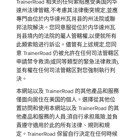
TrainerRoad 相关的任何索賠應受美国内华
達州法律管轄,不考慮其法律衝突規定,並應
專門由位於内华達州瓦肖县的州法院或聯
邦法院解決。您同意服從位於内华達州瓦
肖县境内的法院的屬人管轄權,以便就所有
此類索賠进行訴讼。儘管有上述規定,您同
意 TrainerRoad 仍被允許在任何司法管轄区
申請禁令救濟(或同等類型的緊急法律救濟),
並有權在任何司法管轄区對您強制執行判
決。
本網站以及 TrainerRoad 的其他產品和服務
僅面向居住在美国的個人。選擇從其他位
置訪問和使用本網站以及 TrainerRoad 的其
他產品和服務的人員,須自行承担風險,並負
責遵守適用於此的所有法律、規则和規
定。TrainerRoad 保留自行決定在任何時候