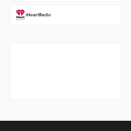
iHeartRadio