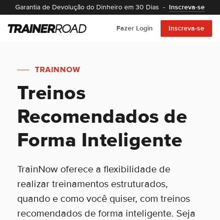
Garantia de Devolução do Dinheiro em 30 Dias
-
Inscreva-se
Fazer Login
Inscreva-se
TRAINNOW
Treinos
Recomendados de
Forma Inteligente
TrainNow oferece a flexibilidade de
realizar treinamentos estruturados,
quando e como você quiser, com treinos
recomendados de forma inteligente. Seja