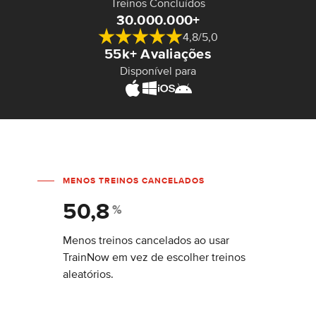
Treinos Concluídos
30.000.000+
4,8/5,0
55k+ Avaliações
Disponível para
MENOS TREINOS CANCELADOS
50,8
%
Menos treinos cancelados ao usar
TrainNow em vez de escolher treinos
aleatórios.