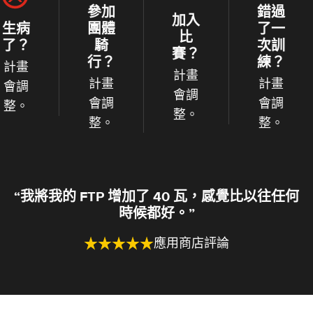
參加
錯過
加入
團體
了一
比
騎
次訓
賽？
行？
練？
計畫
計畫
計畫
會調
會調
會調
整。
整。
整。
“我將我的 FTP 增加了 40 瓦，感覺比以往任何
時候都好。”
應用商店評論