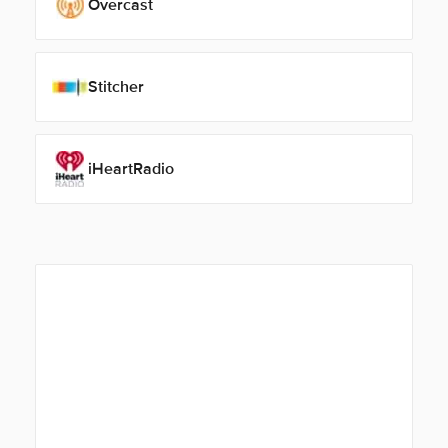
Overcast
Stitcher
iHeartRadio