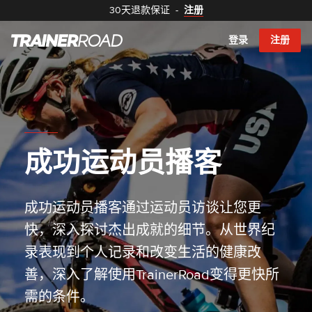
30天退款保证
-
注册
登录
注册
成功运动员播客
成功运动员播客通过运动员访谈让您更
快，深入探讨杰出成就的细节。从世界纪
录表现到个人记录和改变生活的健康改
善，深入了解使用TrainerRoad变得更快所
需的条件。