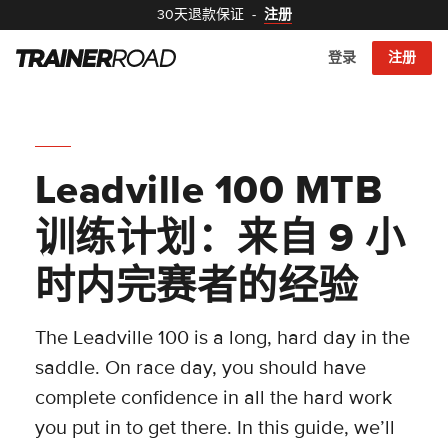
30天退款保证
-
注册
登录
注册
Leadville 100 MTB
训练计划：来自 9 小
时内完赛者的经验
The Leadville 100 is a long, hard day in the
saddle. On race day, you should have
complete confidence in all the hard work
you put in to get there. In this guide, we’ll