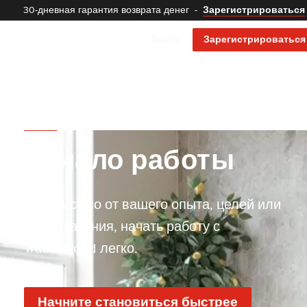
30-дневная гарантия возврата денег
-
Зарегистрироваться
Войти
Зарегистрироваться
Начало работы
Независимо от вашего опыта, целей или
стиля катания, начать работу с
TrainerRoad легко.
Начните становиться быстрее