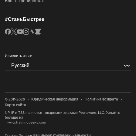
Блог о тренировках
#СтаньБыстрее
Изменить язык:
•
•
•
© 2011-2026
Юридическая информация
Политика возврата
Карта сайта
NP, IF и TSS являются товарными знаками Peaksware, LLC. Узнайте
больше на
www.trainingpeaks.com
Cookies Settings
Ваш выбор конфиденциальности