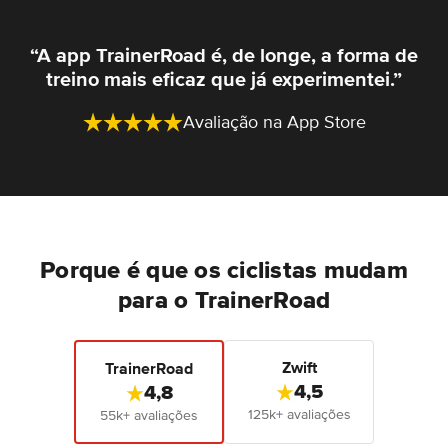
“A app TrainerRoad é, de longe, a forma de
treino mais eficaz que já experimentei.”
Avaliação na App Store
Porque é que os ciclistas mudam
para o TrainerRoad
Zwift
TrainerRoad
4,5
4,8
125k+ avaliações
55k+ avaliações