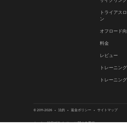
サイクリン
トライアス
ン
オフロード
料金
レビュー
トレーニン
トレーニン
•
•
•
© 2011-2026
法的
返金ポリシー
サイトマップ
クッキー設定
プライバシーに関する選択