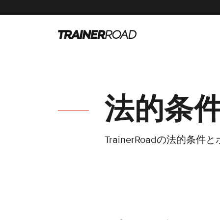
法的条
TrainerRoadの法的