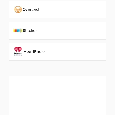
Overcast
Stitcher
iHeartRadio