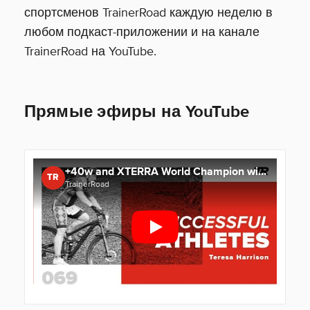
спортсменов TrainerRoad каждую неделю в
любом подкаст-приложении и на канале
TrainerRoad на YouTube.
Прямые эфиры на YouTube
+40w and XTERRA World Champion with Teresa Harrison - Successful Athletes Podcast Episode 69
TR
TrainerRoad