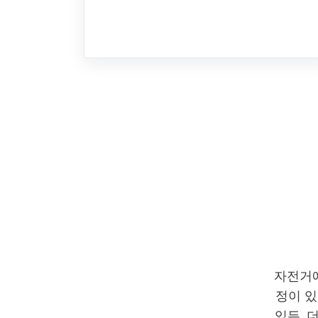
자전거에
정이 있
있든, 