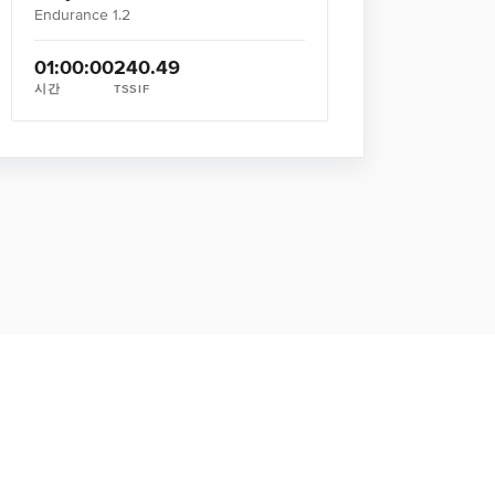
Endurance 1.2
01:00:00
24
0.49
시간
TSS
IF