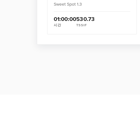
Sweet Spot 1.3
01:00:00
53
0.73
시간
TSS
IF