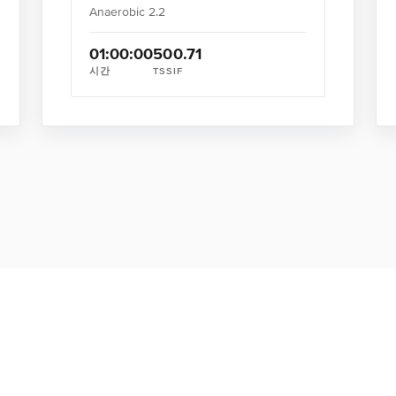
Anaerobic 2.2
01:00:00
50
0.71
시간
TSS
IF