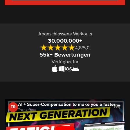
Abgeschlossene Workouts
30.000.000+
4,8/5,0
55k+ Bewertungen
Verfügbar für
AI + Super-Compensation to make you a faster cyclist 🏆
TR
TrainerRoad