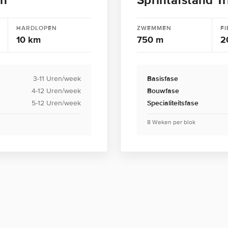
on
Sprintafstand Tr
HARDLOPEN
ZWEMMEN
FI
10 km
750 m
2
3-11 Uren/week
Basisfase
4-12 Uren/week
Bouwfase
5-12 Uren/week
Specialiteitsfase
8 Weken per blok