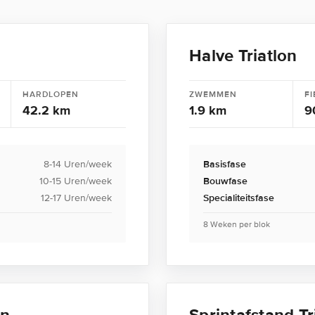
Halve Triatlon
HARDLOPEN
ZWEMMEN
FI
42.2 km
1.9 km
9
8-14 Uren/week
Basisfase
10-15 Uren/week
Bouwfase
12-17 Uren/week
Specialiteitsfase
8 Weken per blok