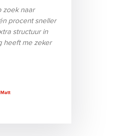
op zoek naar
n procent sneller
xtra structuur in
ng heeft me zeker
 Matt