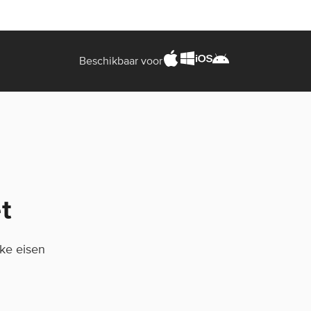
Beschikbaar voor
t
eke eisen