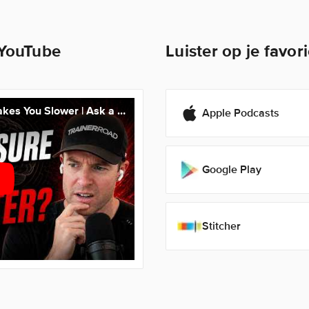
 YouTube
Luister op je favor
The Mental Trap That Makes You Slower | Ask a Cycling Coach Podcast 594
Apple Podcasts
Google Play
Stitcher