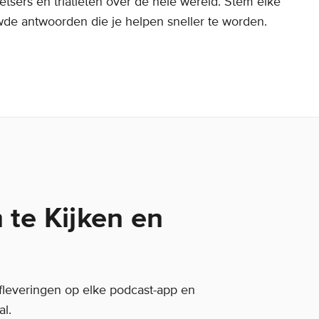
etsers en triatleten over de hele wereld. Stem elke
de antwoorden die je helpen sneller te worden.
te Kijken en
fleveringen op elke podcast-app en
l.