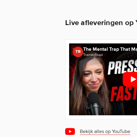
Live afleveringen op
TR
TrainerRoad
Bekijk alles op YouTube