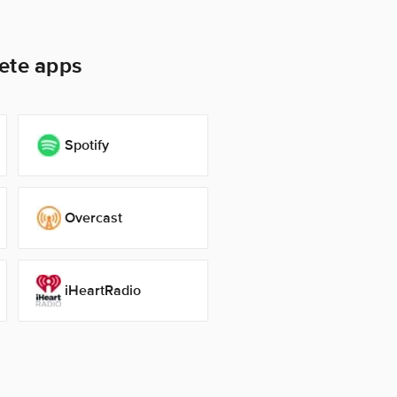
iete apps
Spotify
Overcast
iHeartRadio