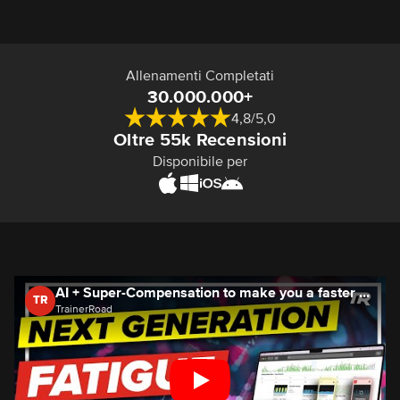
Allenamenti Completati
30.000.000+
4,8/5,0
Oltre 55k Recensioni
Disponibile per
AI + Super-Compensation to make you a faster cyclist 🏆
TR
TrainerRoad