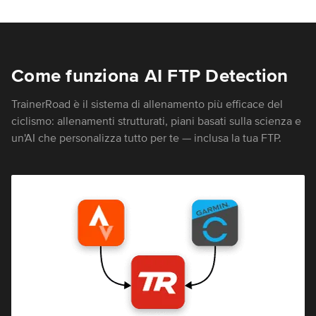
Come funziona AI FTP Detection
TrainerRoad è il sistema di allenamento più efficace del
ciclismo: allenamenti strutturati, piani basati sulla scienza e
un'AI che personalizza tutto per te — inclusa la tua FTP.