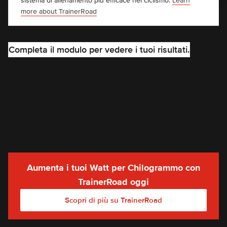
sistema di allenamento più efficace nel ciclismo.
Learn
more about TrainerRoad
Completa il modulo per vedere i tuoi risultati.
0.00
Watt/kg
Tutti
Maschio
Femmina
Aumenta i tuoi Watt per Chilogrammo con
TrainerRoad oggi
Scopri di più su TrainerRoad