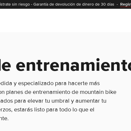
strate sin riesgo
-
Garantía de devolución de dinero de 30 días
-
Regís
de entrenamiento
edida y especializado para hacerte más
 Con planes de entrenamiento de mountain bike
ñados para elevar tu umbral y aumentar tu
zos, estarás listo para todo lo que el
nte.