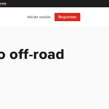
trate
Iniciar sesión
Regístrate
 off-road