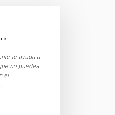
 MTB
mente te ayuda a
rque no puedes
n el
…