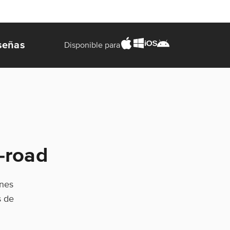
señas
Disponible para
-road
anes
s de