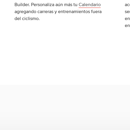
Builder. Personaliza aún más tu
Calendario
ac
agregando carreras y entrenamientos fuera
se
del ciclismo.
en
en